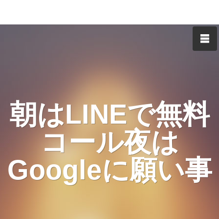
朝はLINEで無料
コール夜は
Googleに願い事