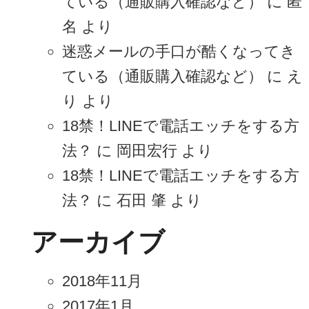
ている（通販購入確認など）
に
匿
名
より
迷惑メールの手口が酷くなってき
ている（通販購入確認など）
に
え
り
より
18禁！LINEで電話エッチをする方
法？
に
岡田宏行
より
18禁！LINEで電話エッチをする方
法？
に
石田 肇
より
アーカイブ
2018年11月
2017年1月